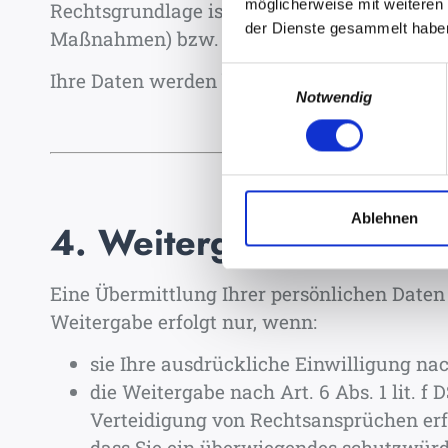
möglicherweise mit weiteren
Rechtsgrundlage ist Art. 6 Abs. 1 lit. b DSG
der Dienste gesammelt habe
Maßnahmen) bzw. Art. 6 Abs. 1 lit. a DSGVO 
Einwilligungsauswahl
Ihre Daten werden bis zur vollständigen Bea
Notwendig
Ablehnen
4. Weitergabe von Dat
Eine Übermittlung Ihrer persönlichen Daten a
Weitergabe erfolgt nur, wenn:
sie Ihre ausdrückliche Einwilligung nach
die Weitergabe nach Art. 6 Abs. 1 lit.
Verteidigung von Rechtsansprüchen erf
dass Sie ein überwiegendes schutzwürdi