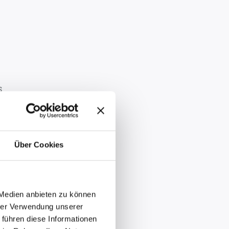
s
Über Cookies
aben
 Medien anbieten zu können
 den
hrer Verwendung unserer
ter.
 führen diese Informationen