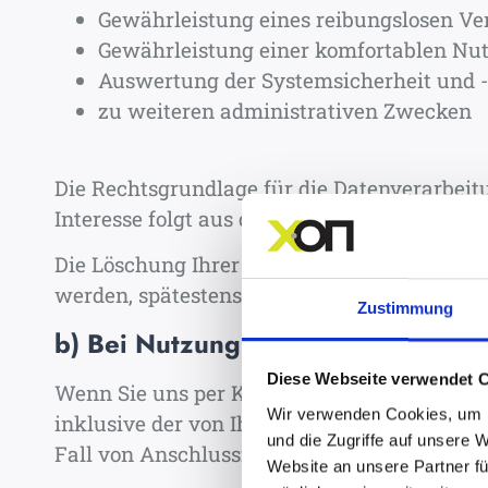
Gewährleistung eines reibungslosen V
Gewährleistung einer komfortablen Nu
Auswertung der Systemsicherheit und -s
zu weiteren administrativen Zwecken
Die Rechtsgrundlage für die Datenverarbeitun
Interesse folgt aus den oben aufgelisteten 
Die Löschung Ihrer Daten erfolgt, sobald si
werden, spätestens nach 12 Monaten.
Zustimmung
b) Bei Nutzung unseres Kontaktfor
Diese Webseite verwendet 
Wenn Sie uns per Kontaktformular oder E-
Wir verwenden Cookies, um I
inklusive der von Ihnen angegebenen Konta
und die Zugriffe auf unsere 
Fall von Anschlussfragen gespeichert. Diese
Website an unsere Partner fü