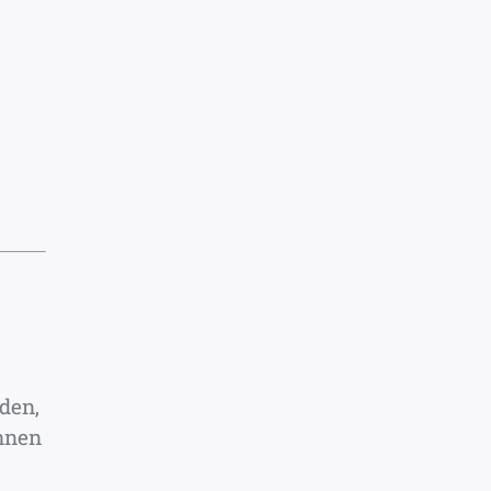
den,
önnen