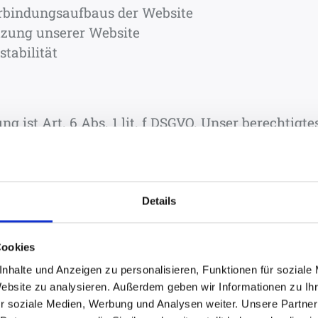
erbindungsaufbaus der Website
tzung unserer Website
tabilität
g ist Art. 6 Abs. 1 lit. f DSGVO. Unser berechtigte
Zwecken.
e für die angegebenen Zwecke nicht mehr benötigt
Details
mulars oder der E-Mail-Adresse
Cookies
Mail Anfragen zukommen lassen, werden Ihre Ang
nhalte und Anzeigen zu personalisieren, Funktionen für soziale
ktdaten zwecks Bearbeitung der Anfrage und für
Website zu analysieren. Außerdem geben wir Informationen zu I
 Daten geben wir nicht ohne Ihre Einwilligung wei
r soziale Medien, Werbung und Analysen weiter. Unsere Partner