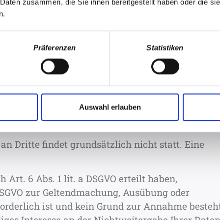
 Daten zusammen, die Sie ihnen bereitgestellt haben oder die s
VO (Vertragserfüllung oder vorvertragliche
n.
(Einwilligung).
rbeitung Ihrer Anfrage gespeichert.
Präferenzen
Statistiken
Auswahl erlauben
en
n Dritte findet grundsätzlich nicht statt. Eine
 Art. 6 Abs. 1 lit. a DSGVO erteilt haben,
 f DSGVO zur Geltendmachung, Ausübung oder
orderlich ist und kein Grund zur Annahme besteht
ges Interesse an der Nichtweitergabe Ihrer Date